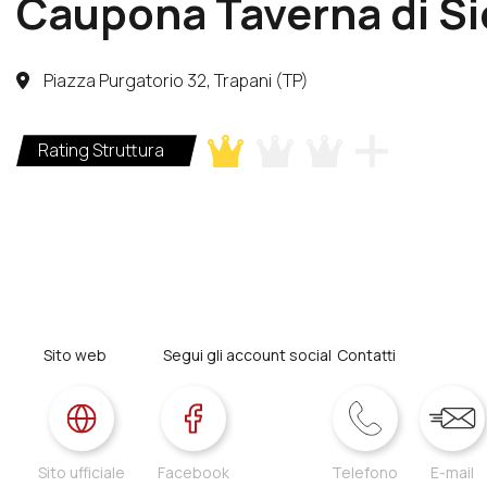
Caupona Taverna di Sic
Piazza Purgatorio 32, Trapani (TP)
Rating Struttura
Sito web
Segui gli account social
Contatti
Sito ufficiale
Facebook
Telefono
E-mail