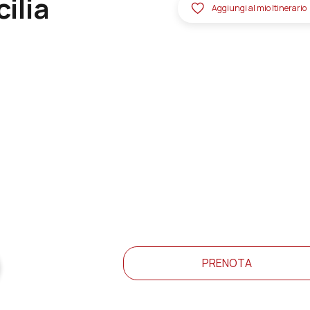
ilia
Aggiungi al mio Itinerario
PRENOTA