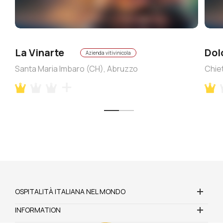
La Vinarte
Dol
Azienda vitivinicola
Santa Maria Imbaro (CH), Abruzzo
Chie
OSPITALITÀ ITALIANA NEL MONDO
INFORMATION