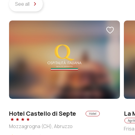
See all
Hotel Castello di Septe
La 
Hotel
Agri
Mozzagrogna (CH), Abruzzo
Fris