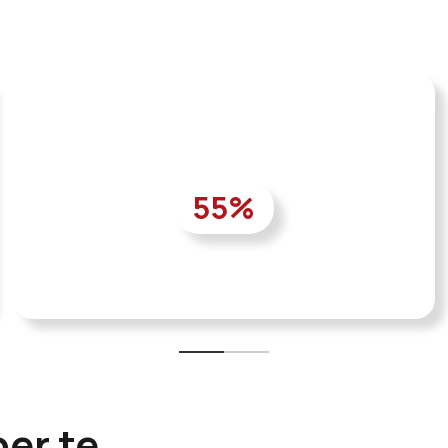
55
%
per te