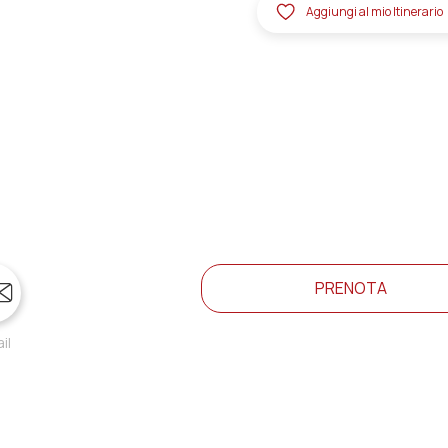
Aggiungi al mio Itinerario
PRENOTA
il