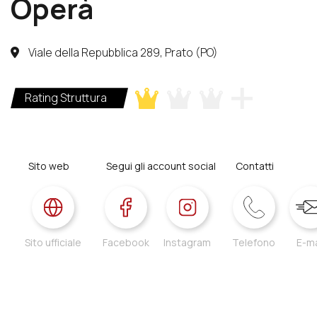
Operà
Viale della Repubblica 289, Prato (PO)
Rating Struttura
Sito web
Segui gli account social
Contatti
Sito ufficiale
Facebook
Instagram
Telefono
E-ma