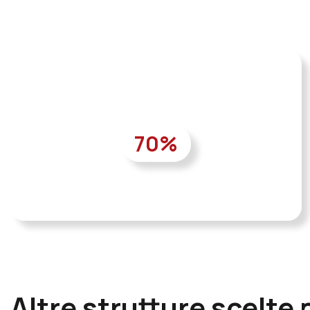
70
%
Altre strutture scelte 