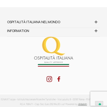
OSPITALITÀ ITALIANA NEL MONDO
INFORMATION
IS.NA.R.T. scpa - Istituto Nazionale Ricerche Turistiche - Via Lucullo, 8 - 00187 Roma - P.IVA: 04416711002 -
R.E.A. 768471 - Cap. Soc. Euro 292.184,00 i.v.a” Powered by
4MadeIn