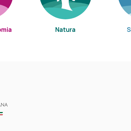
omia
Natura
S