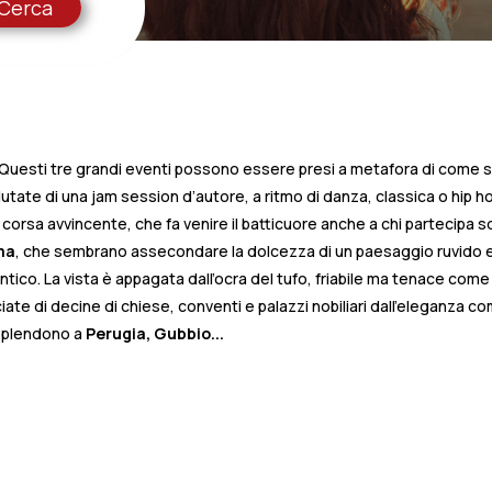
Cerca
 Questi tre grandi eventi possono essere presi a metafora di come s
llutate di una jam session d’autore, a ritmo di danza, classica o hip ho
corsa avvincente, che fa venire il batticuore anche a chi partecipa s
ima
, che sembrano assecondare la dolcezza di un paesaggio ruvido e
o. La vista è appagata dall’ocra del tufo, friabile ma tenace come
cciate di decine di chiese, conventi e palazzi nobiliari dall’eleganza 
risplendono a
Perugia, Gubbio...