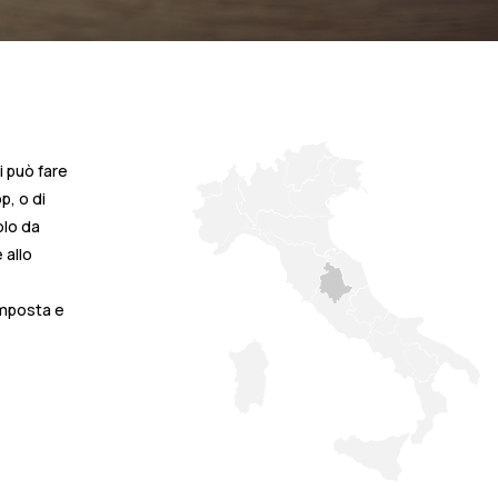
i può fare
p, o di
olo da
 allo
composta e