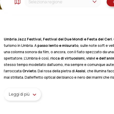
UMBRIA
Umbria Jazz Festival,
Festival dei Due Mondi e Festa dei Ceri
.
turismo in Umbria. A
passo lento e misurato
, sulle note soft e ve
una colonna sonora da film, o ancora, con il fiato spezzato da una 
spettatore. L’Umbria è così,
ricca di virtuosismi, visivi e dell’an
stesso tempo modellato dall’uomo, ma sempre e comunque autentic
l’arroccata
Orvieto
. Dal rosa della pietra di
Assisi
, che illumina fa
mai strillata. Dall’effetto optical del bianco e nero dei marmi che 
Leggi di più