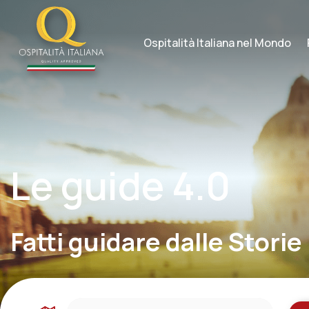
Skip
to
content
Ospitalità Italiana nel Mondo
Le guide 4.0
Fatti guidare dalle Storie