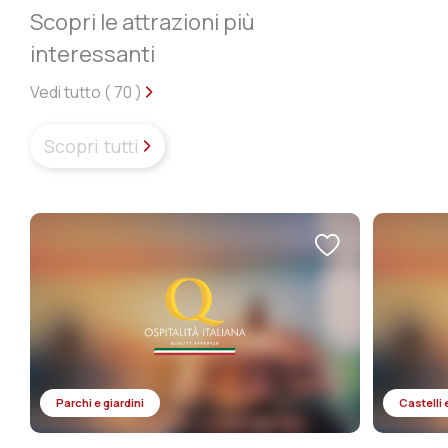
Scopri le attrazioni più
interessanti
Vedi tutto (
70
)
Scopri tutti
Parchi e giardini
Castelli e