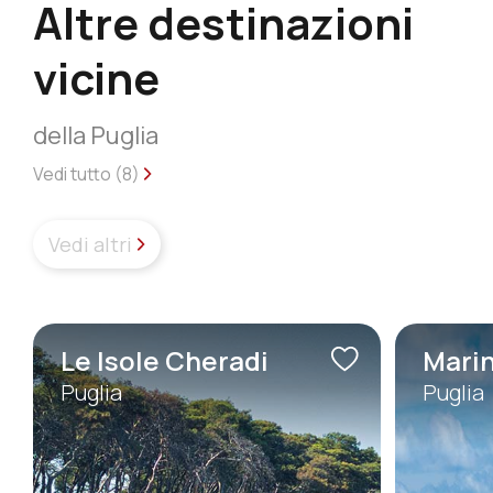
Altre destinazioni
vicine
della Puglia
Vedi tutto (
8
)
Vedi altri
Le Isole Cheradi
Marin
Puglia
Puglia