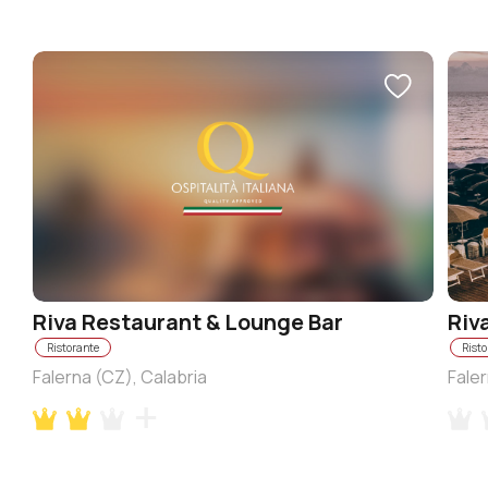
Riva Restaurant & Lounge Bar
Riv
Ristorante
Risto
Falerna (CZ), Calabria
Faler