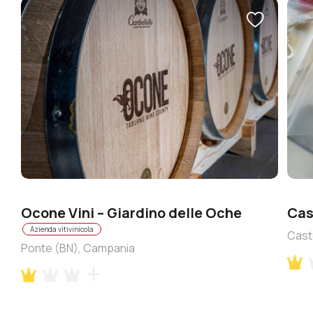
Ocone Vini – Giardino delle Oche
Cas
Azienda vitivinicola
Cast
Ponte (BN), Campania