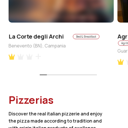
La Corte degli Archi
Agr
Bed & Breakfast
Agri
Benevento (BN), Campania
Guar
Pizzerias
Discover the real italian pizzerie and enjoy
the pizza made according to tradition and
with origin italian products of exellence.