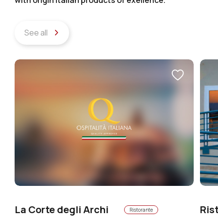
See all
La Corte degli Archi
Ris
Ristorante