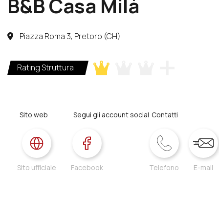
B&B Casa Milà
Piazza Roma 3, Pretoro (CH)
Rating Struttura
Sito web
Segui gli account social
Contatti
Sito ufficiale
Facebook
Telefono
E-mail