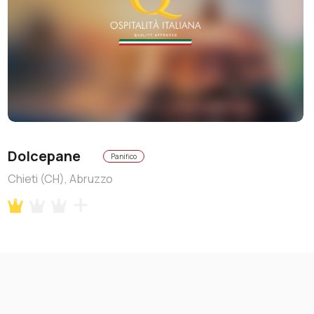
Dolcepane
Panifico
Chieti (CH), Abruzzo