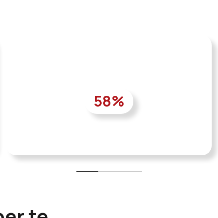
58
%
per te