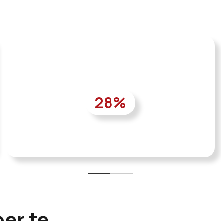
28
%
per te