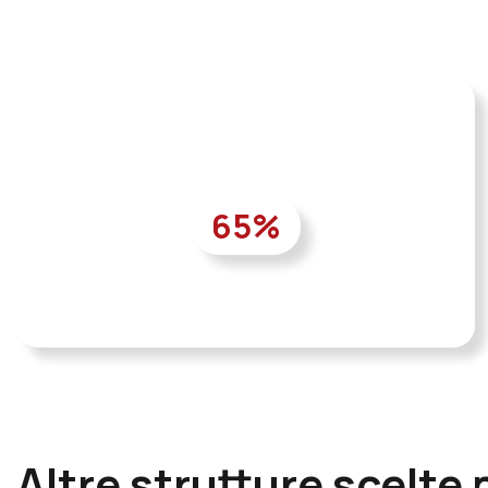
65
%
Altre strutture scelte 