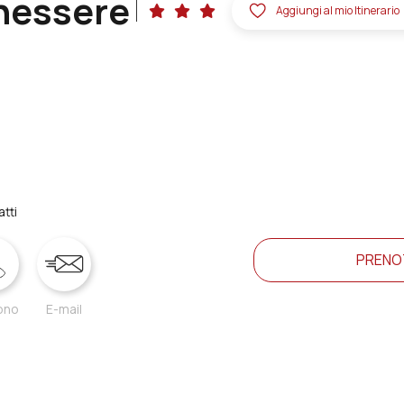
nessere
Aggiungi al mio Itinerario
tti
PRENO
ono
E-mail