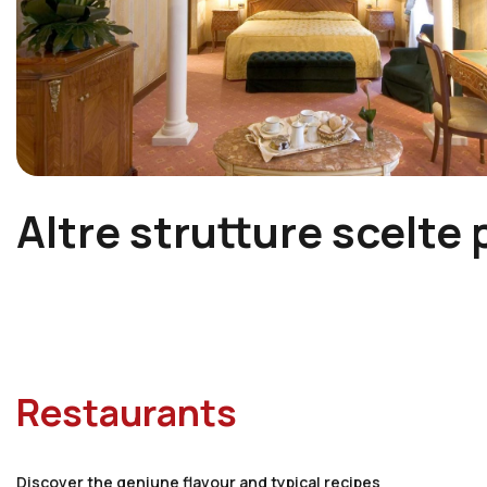
Altre strutture scelte 
Restaurants
Discover the geniune flavour and typical recipes