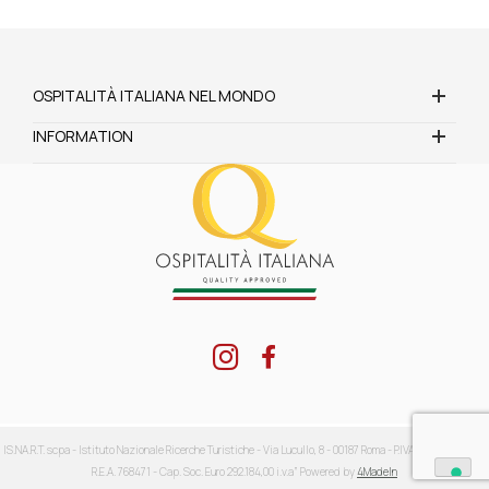
OSPITALITÀ ITALIANA NEL MONDO
INFORMATION
IS.NA.R.T. scpa - Istituto Nazionale Ricerche Turistiche - Via Lucullo, 8 - 00187 Roma - P.IVA: 04416711002 -
R.E.A. 768471 - Cap. Soc. Euro 292.184,00 i.v.a” Powered by
4MadeIn