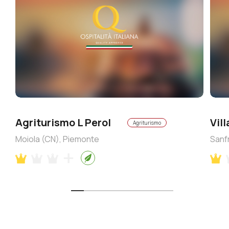
Agriturismo L Perol
Vil
Agriturismo
Moiola (CN), Piemonte
Sanf