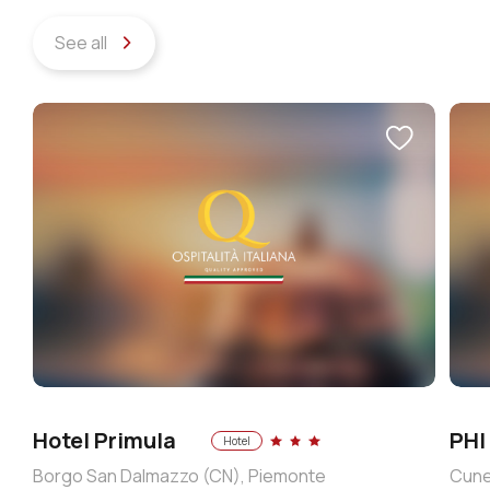
See all
Hotel Primula
PHI
Hotel
Borgo San Dalmazzo (CN), Piemonte
Cune