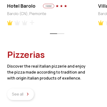
Hotel Barolo
Vil
Hotel
Barolo (CN), Piemonte
Baro
Pizzerias
Discover the real italian pizzerie and enjoy
the pizza made according to tradition and
with origin italian products of exellence.
See all