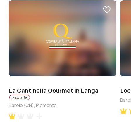
La Cantinella Gourmet in Langa
Loc
Ristorante
Baro
Barolo (CN), Piemonte