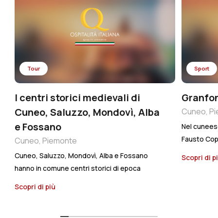
Tour
Sport
I centri storici medievali di
Granfon
Cuneo, Saluzzo, Mondovì, Alba
Cuneo, P
e Fossano
Nel cuneese
Fausto Cop
Cuneo, Piemonte
stimolante, 
Cuneo, Saluzzo, Mondovì, Alba e Fossano
Scopri di p
delle Granf
hanno in comune centri storici di epoca
oltre che p
medievale che regalano ancora il piacere di
Scopri di più
strade del 
una passeggiata che sa di ritorno al passato,
nel cuore d
facendo fare un salto all’indietro nel tempo. Ne
metri di dis