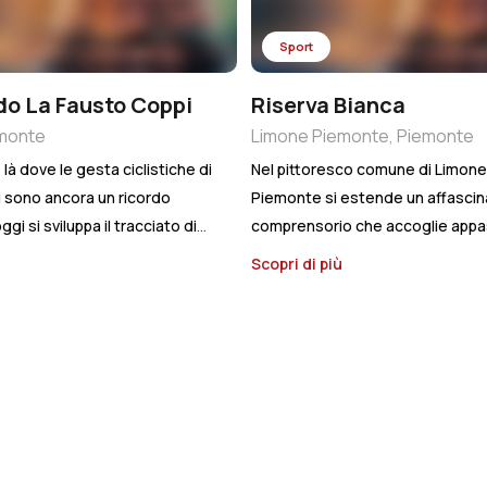
Sport
o La Fausto Coppi
Riserva Bianca
monte
Limone Piemonte, Piemonte
là dove le gesta ciclistiche di
Nel pittoresco comune di Limone
 sono ancora un ricordo
Piemonte si estende un affasci
gi si sviluppa il tracciato di
comprensorio che accoglie appa
nfondo più longeve d’Italia e
di sci e montagna con una serie d
ù
Scopri di più
re che più emozionanti. Si
di risalita di prim’ordine, tra cui 
e strade del Giro d’Italia e del
Sole, Colle di Tenda-Quota 1400
e, nel cuore delle Alpi
Limonetto.
Gli ultimi anni hanno v
n oltre 4000 metri di
notevole sforzo di rinnovamento
 punto di partenza è proprio
impianti di risalita, che ha portat
o aver percorso il viadotto
risultato straordinario: attualmen
lta verso Busca. Dopo 30 km in
comprensorio vanta la presenza d
nta la prima salita della
chilometri di piste perfettament