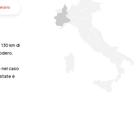
nerario
 130 km di
Dodero,
e nel caso
estate è