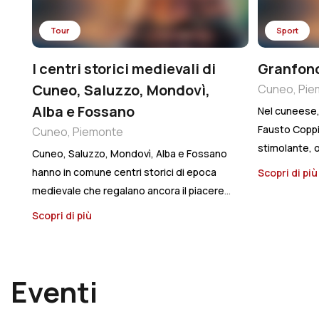
Tour
Sport
I centri storici medievali di
Granfond
Cuneo, Saluzzo, Mondovì,
Cuneo, Pie
Alba e Fossano
Nel cuneese, 
Fausto Coppi
Cuneo, Piemonte
stimolante, og
Cuneo, Saluzzo, Mondovì, Alba e Fossano
una delle Gra
hanno in comune centri storici di epoca
Scopri di pi
d’Europa, olt
medievale che regalano ancora il piacere
ripercorrono l
di una passeggiata che sa di ritorno al
Scopri di più
Tour de Franc
passato, facendo fare un salto all’indietro
Marittime, co
nel tempo. Ne è un esempio Corso Nizza,
dislivello. Il
che attraversando tutta la città porta alla
Cuneo, e dop
Eventi
scoperta di luoghi suggestivi come Piazza
Soleri si svo
Galimberti, Via Roma costeggiata su ambo
piano si affro