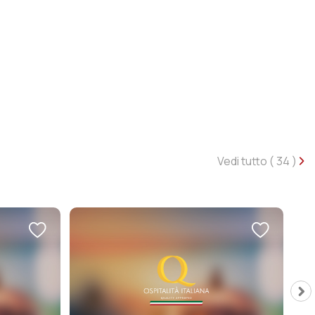
Vedi tutto (
34
)