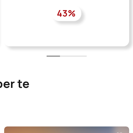
43
%
per te