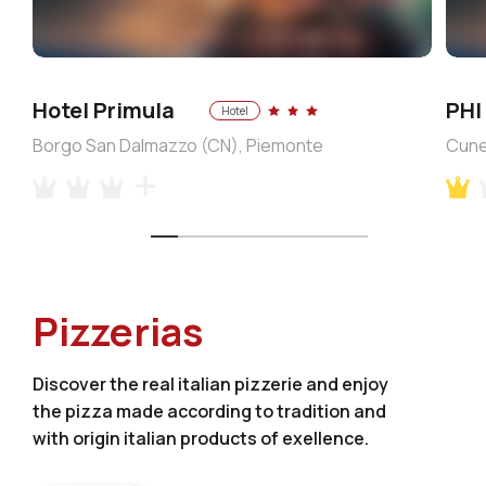
Hotel Primula
PHI
Hotel
Borgo San Dalmazzo (CN), Piemonte
Cune
Pizzerias
Discover the real italian pizzerie and enjoy
the pizza made according to tradition and
with origin italian products of exellence.