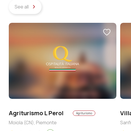
See all
Agriturismo L Perol
Vil
Agriturismo
Moiola (CN), Piemonte
Sanf