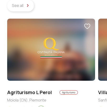
See all
Agriturismo L Perol
Vil
Agriturismo
Moiola (CN), Piemonte
Sanf