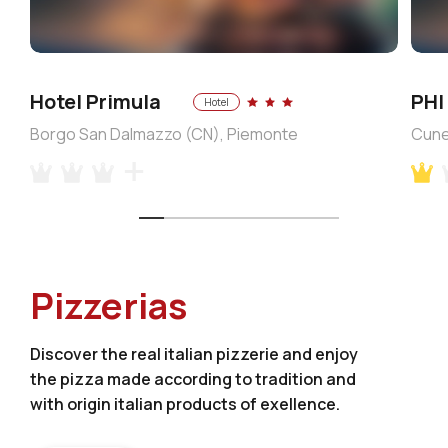
Hotel Primula
PHI
Hotel
Borgo San Dalmazzo (CN), Piemonte
Cune
Pizzerias
Discover the real italian pizzerie and enjoy
the pizza made according to tradition and
with origin italian products of exellence.