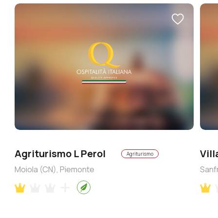
Agriturismo L Perol
Vil
Agriturismo
Moiola (CN), Piemonte
Sanf