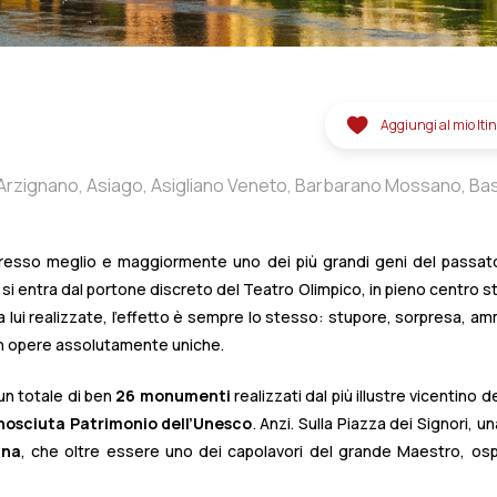
Aggiungi al mio Iti
Arzignano,
Asiago,
Asigliano
Veneto,
Barbarano
Mossano,
Ba
liano,
Caldogno,
Camisano
Vicentino,
Campiglia
Dei
Berici,
Car
sara,
Creazzo,
Crespadoro,
Dueville,
Enego,
Foza,
Gallio,
Gri
presso meglio e maggiormente uno dei più grandi geni del passat
ana
Conco,
Marostica,
Montecchio
Maggiore,
Montegalda,
si entra dal portone discreto del Teatro Olimpico, in pieno centro st
ntino,
Nove,
Noventa
Vicentina,
Pianezze,
Pojana
Maggiore,
P
da lui realizzate, l’effetto è sempre lo stesso: stupore, sorpresa, a
ana,
Romano
D'ezzelino,
Rosà,
Rossano
Veneto,
Rotzo,
San
P
in opere assolutamente uniche.
Tezze
Sul
Brenta,
Torri
Di
Quartesolo,
Val
Liona,
Valbrenta,
Vi
r un totale di ben
26 monumenti
realizzati dal più illustre vicentino 
onosciuta Patrimonio dell’Unesco
. Anzi. Sulla Piazza dei Signori, un
ana
, che oltre essere uno dei capolavori del grande Maestro, osp