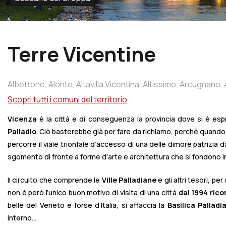
Terre Vicentine
Albettone,
Alonte,
Altavilla
Vicentina,
Altissimo,
Arcugnano,
Del
Grappa,
Bolzano
Vicentino,
Brendola,
Bressanvido,
Brog
Scopri tutti i comuni del territorio
Cassola,
Castegnero,
Chiampo,
Cologna
Veneta,
Costabis
Vicenza
è la città e di conseguenza la provincia dove si è es
Di
Zocco,
Grumolo
Delle
Abbadesse,
Longare,
Lonigo,
Lusi
Palladio
. Ciò basterebbe già per fare da richiamo, perché quando 
Montegaldella,
Monticello
Conte
Otto,
Nanto,
Nogarole
Vice
percorre il viale trionfale d’accesso di una delle dimore patrizia 
Grappa,
Pozzoleone,
Quinto
Vicentino,
Recoaro
Terme,
Ro
sgomento di fronte a forme d’arte e architettura che si fondono 
Mussolino,
Sandrigo,
Schiavon,
Solagna,
Sossano,
Sovizzo,
Villaga,
Zovencedo
Il circuito che comprende le
Ville Palladiane
e gli altri tesori, pe
non è però l’unico buon motivo di visita di una città
dal 1994 ric
belle del Veneto e forse d’Italia, si affaccia la
Basilica Palladi
interno...