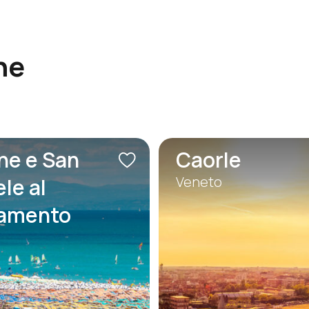
ne
ne e San
Caorle
Veneto
le al
iamento