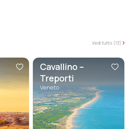
Vedi tutto (
13
)
Cavallino –
Treporti
Veneto