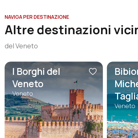
NAVIGA PER DESTINAZIONE
Altre destinazioni vici
del Veneto
I Borghi del
Bibio
Veneto
Miche
Veneto
Tagl
Veneto