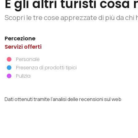
E gli altri turisti co
Scopri le tre cose apprezzate di più da chi 
Percezione
Servizi offerti
Personale
Dimensione artistico-culturale
Presenza di prodotti tipici
Componente esperienziale
Pulizia
Componente emozionale
Dati ottenuti tramite l’analisi delle recensioni sul web