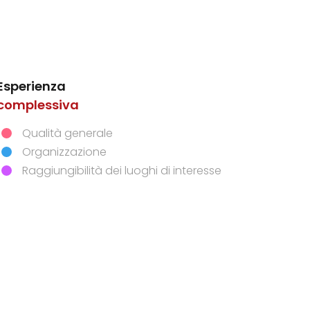
Esperienza
complessiva
Dimensione artistico-culturale
Qualità generale
Componente esperienziale
Organizzazione
Componente emozionale
Raggiungibilità dei luoghi di interesse