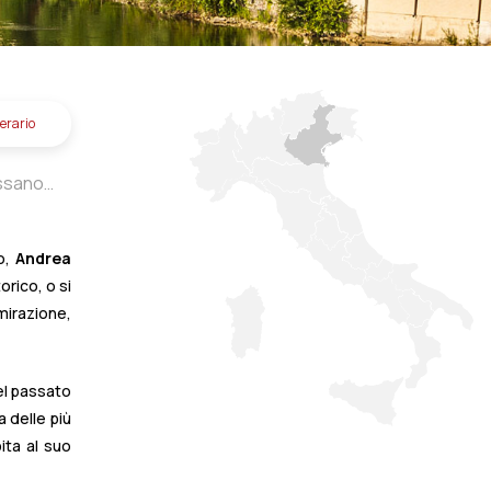
nerario
ssano
tigliano,
signano
o,
Andrea
orico, o si
ove
Del
mmirazione,
ietro
cenza,
del passato
a delle più
ita al suo