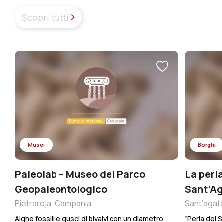
Scopri tutti
Musei
Borghi
Paleolab – Museo del Parco
La perl
Geopaleontologico
Sant’Ag
Pietraroja, Campania
Sant’agat
Alghe fossili e gusci di bivalvi con un diametro
“Perla del S