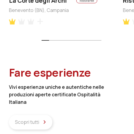
La Corte degli Archi
Ris
Ristorante
Benevento (BN), Campania
Bene
Fare esperienze
Vivi esperienze uniche e autentiche nelle
produzioni aperte certificate Ospitalità
Italiana
Scopri tutti