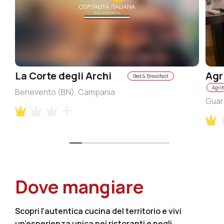
La Corte degli Archi
Agr
Bed & Breakfast
Agri
Benevento (BN), Campania
Guar
Dove mangiare
Scopri l’autentica cucina del territorio e vivi
un’esperienza unica nei ristoranti e negli