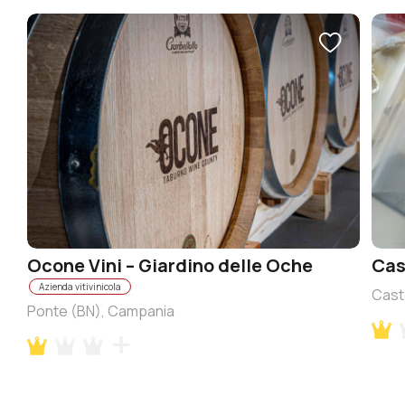
Ocone Vini – Giardino delle Oche
Cas
Azienda vitivinicola
Cast
Ponte (BN), Campania