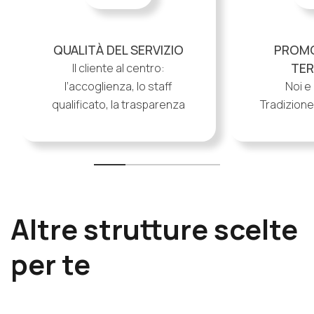
QUALITÀ DEL SERVIZIO
PROMO
TER
Il cliente al centro:
l’accoglienza, lo staff
Noi e 
qualificato, la trasparenza
Tradizione,
Altre strutture scelte
per te