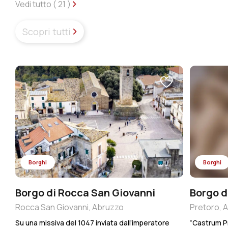
Vedi tutto (
21
)
Scopri tutti
Borghi
Borghi
Borgo di Rocca San Giovanni
Borgo d
Rocca San Giovanni, Abruzzo
Pretoro, 
Su una missiva del 1047 inviata dall’imperatore
“Castrum Pr