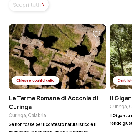
Scopri tutti
Chiese e luoghi di culto
Centri st
Le Terme Romane di Acconia di
Il Giga
Curinga
Curinga, C
Curinga, Calabria
Il
Gigante 
rende giust
Se non fosse per il contesto naturalistico e il
questo
pla
paesaggio in generale, certo si potrebbe