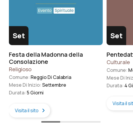
Set
Set
Festa della Madonna della
Pentedatt
Consolazione
Culturale
Religioso
Comune:
Me
Comune:
Reggio Di Calabria
Mese Di Ini
Mese Di Inizio:
Settembre
Durata:
4 Gi
Durata:
5 Giorni
Visita il s
Visita il sito