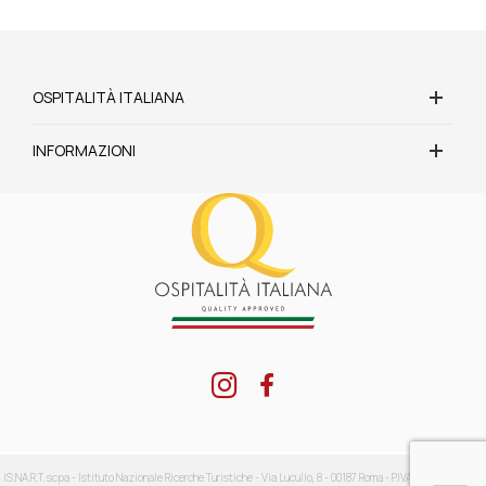
OSPITALITÀ ITALIANA
INFORMAZIONI
IS.NA.R.T. scpa - Istituto Nazionale Ricerche Turistiche - Via Lucullo, 8 - 00187 Roma - P.IVA: 04416711002 -