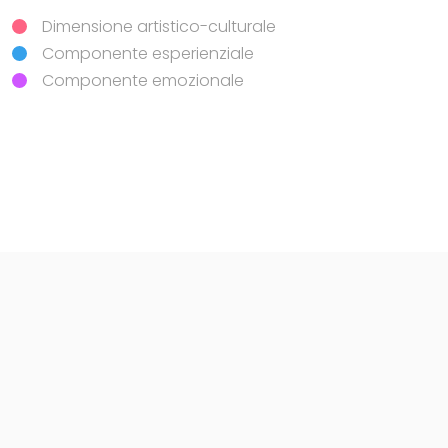
Personale
Dimensione artistico-culturale
Qualità generale
Mediazione culturale
Componente esperienziale
Organizzazione
Pulizia
Componente emozionale
Raggiungibilità dei luoghi di interesse