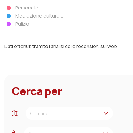
Personale
Dimensione artistico-culturale
Mediazione culturale
Componente esperienziale
Pulizia
Componente emozionale
Dati ottenuti tramite l’analisi delle recensioni sul web
Cerca per
ARBOREA