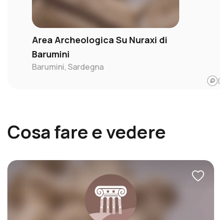
GENURI
GERGEI
Area Archeologica Su Nuraxi di
GESTURI
Barumini
Barumini, Sardegna
GHILARZA
GONNOSCODINA
GONNOSFANADIGA
GONNOSNÒ
Cosa fare e vedere
GONNOSTRAMATZA
GUSPINI
ISILI
LACONI
LUNAMATRONA