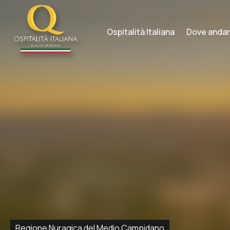
Skip
to
content
Ospitalità Italiana
Dove anda
Regione Nuragica del Medio Campidano