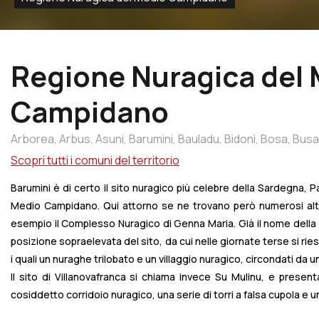
Regione Nuragica del
Campidano
Arborea,
Arbus,
Asuni,
Barumini,
Bauladu,
Bidonì,
Bosa,
Busa
Gergei,
Gesturi,
Ghilarza,
Gonnoscodina,
Gonnosfanadiga,
Scopri tutti i comuni del territorio
Magomadas,
Mandas,
Milis,
Mogoro,
Neoneli,
Norbello,
Nug
Barumini è di certo il sito nuragico più celebre della Sardegna, Pa
Pabillonis,
Palmas
Arborea,
Pau,
Pauli
Arbarei,
Paulilatino,
Po
Medio Campidano. Qui attorno se ne trovano però numerosi altri,
Sardara,
Sedilo,
Seneghe,
Senis,
Sennariolo,
Serramanna,
S
esempio il Complesso Nuragico di Genna Maria. Già il nome della loc
Ussaramanna,
Villa
Verde,
Villamar,
Villanova
Truschedu,
Vil
posizione sopraelevata del sito, da cui nelle giornate terse si riesc
i quali un nuraghe trilobato e un villaggio nuragico, circondati da u
Il sito di Villanovafranca si chiama invece Su Mulinu, e presenta 
cosiddetto corridoio nuragico, una serie di torri a falsa cupola e una 