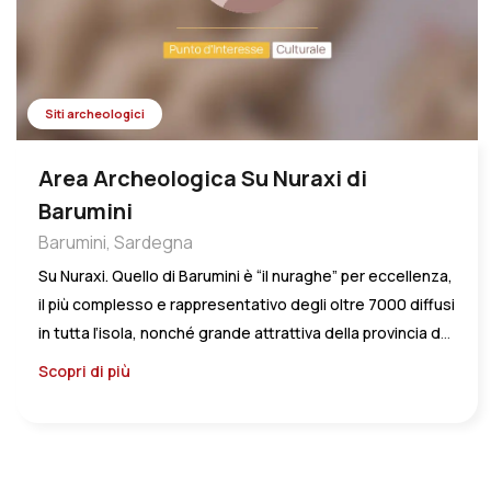
MAGOMADAS
MANDAS
MILIS
Siti archeologici
MOGORO
NEONELI
Area Archeologica Su Nuraxi di
Barumini
NORBELLO
Barumini, Sardegna
NUGHEDU SANTA VITTORIA
Su Nuraxi. Quello di Barumini è “il nuraghe” per eccellenza,
NURACHI
il più complesso e rappresentativo degli oltre 7000 diffusi
NURAGUS
in tutta l’isola, nonché grande attrattiva della provincia del
Sud Sardegna, che nell’insieme ne conta almeno una
NURECI
Scopri di più
trentina. Il significato della parola stessa “nuraghe” –
OLLASTRA
“mucchio di pietre”, “cavità” – anticipa le due
caratteristiche principali delle costruzioni tipiche della
ORISTANO
cosiddetta civiltà nuragica, l’essere cioè un tipo di
PABILLONIS