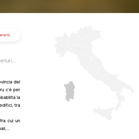
nerario
enuri,
a,
o,
ovincia del
surgiu,
ru c’è per
Usellus,
babilità la
difici, tra
fra cui un
i,...