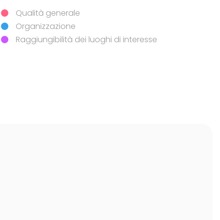
Dimensione artistico-culturale
Qualità generale
Componente esperienziale
Organizzazione
Componente emozionale
Raggiungibilità dei luoghi di interesse