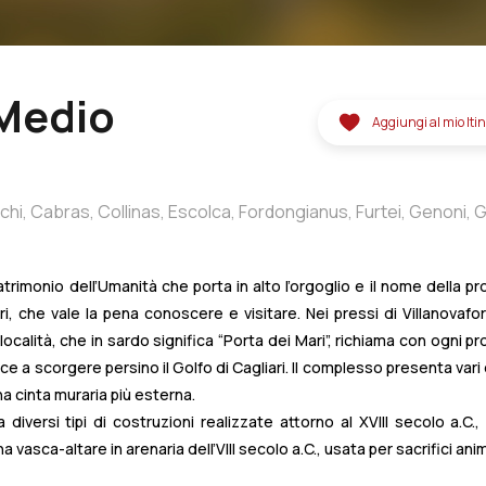
 Medio
Aggiungi al mio Iti
chi,
Cabras,
Collinas,
Escolca,
Fordongianus,
Furtei,
Genoni,
G
Gonnosnò,
Gonnostramatza,
Guspini,
Isili,
Laconi,
Lunamatron
hedu
Santa
Vittoria,
Nurachi,
Nuragus,
Nureci,
Ollastra,
Oristan
trimonio dell’Umanità che porta in alto l’orgoglio e il nome della pr
mpu,
Riola
Sardo,
Samugheo,
Sanluri,
Santa
Giusta,
Santu
Lus
 che vale la pena conoscere e visitare. Nei pressi di Villanovafor
errenti,
Serri,
Setzu,
Siddi,
Suni,
Terralba,
Tresnuraghes,
Tuili,
alità, che in sardo significa “Porta dei Mari”, richiama con ogni pro
lanovaforru,
Villanovafranca
e a scorgere persino il Golfo di Cagliari. Il complesso presenta vari e
na cinta muraria più esterna.
diversi tipi di costruzioni realizzate attorno al XVIII secolo a.C., 
vasca-altare in arenaria dell’VIII secolo a.C., usata per sacrifici animal