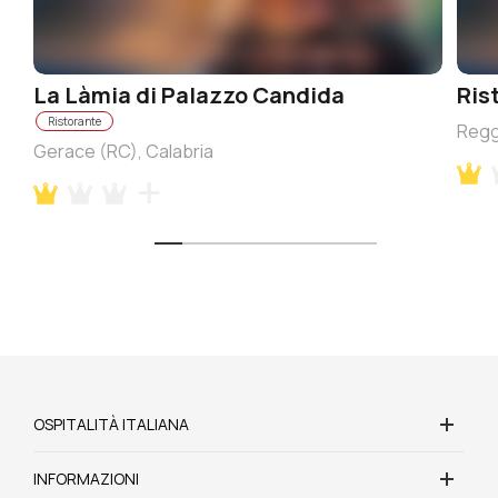
La Làmia di Palazzo Candida
Ris
Ristorante
Reggi
Gerace (RC), Calabria
OSPITALITÀ ITALIANA
INFORMAZIONI