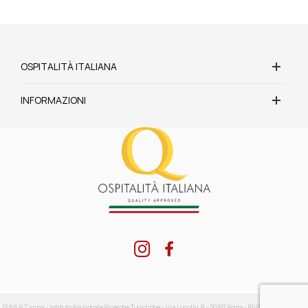
OSPITALITÀ ITALIANA
INFORMAZIONI
IS.NA.R.T. scpa - Istituto Nazionale Ricerche Turistiche - Via Lucullo, 8 - 00187 Roma - P.IVA: 04416711002 -