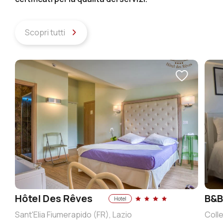
Scopri tutti
Hôtel Des Rêves
B&B
Hotel
Sant'Elia Fiumerapido (FR), Lazio
Colle