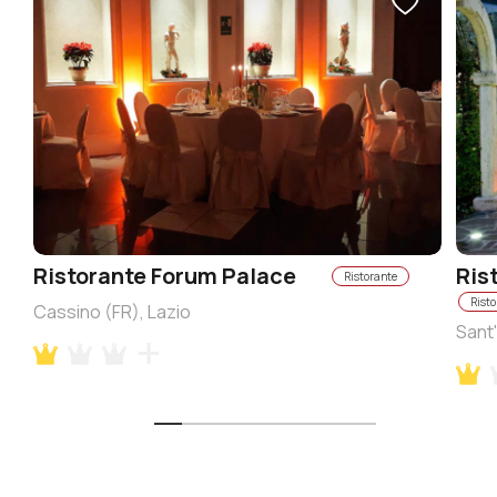
Ristorante Forum Palace
Ris
Ristorante
Risto
Cassino (FR), Lazio
Sant'