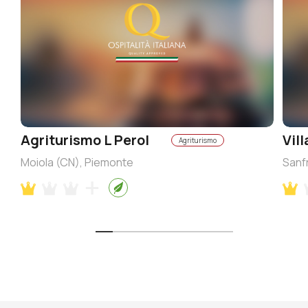
Agriturismo L Perol
Vil
Agriturismo
Moiola (CN), Piemonte
Sanf