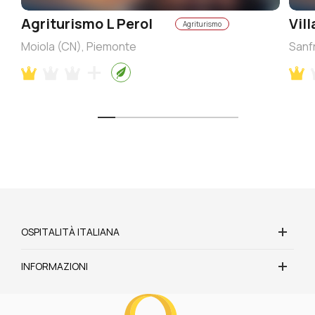
Agriturismo L Perol
Vil
Agriturismo
Moiola (CN), Piemonte
Sanf
OSPITALITÀ ITALIANA
INFORMAZIONI