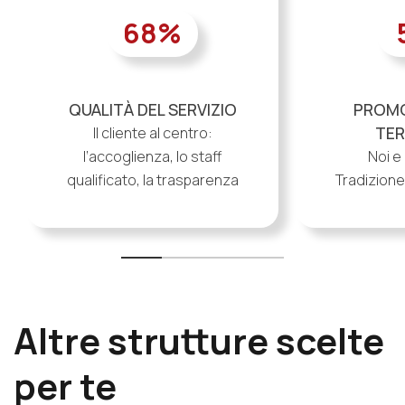
68
%
QUALITÀ DEL SERVIZIO
PROMO
TER
Il cliente al centro:
l’accoglienza, lo staff
Noi e 
qualificato, la trasparenza
Tradizione,
Altre strutture scelte
per te