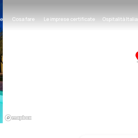
re
Cosa fare
Le imprese certificate
Ospitalità Ital