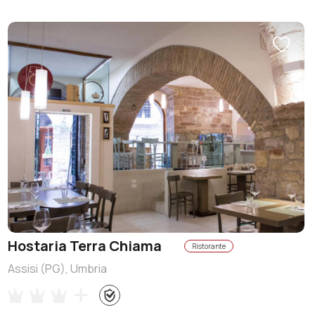
Hostaria Terra Chiama
Ristorante
Assisi (PG), Umbria