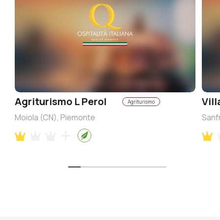
Agriturismo L Perol
Vil
Agriturismo
Moiola (CN), Piemonte
Sanf