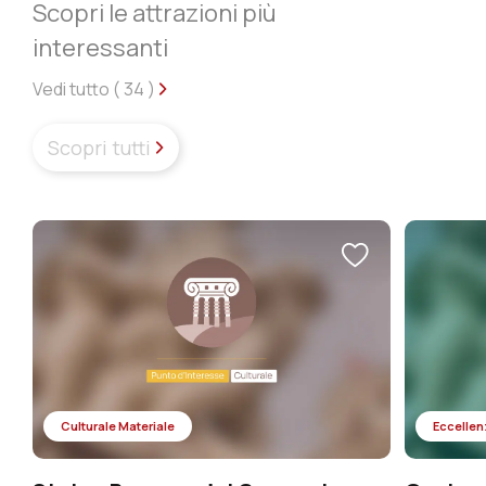
Scopri le attrazioni più
interessanti
Vedi tutto (
34
)
Scopri tutti
Culturale Materiale
Eccellen