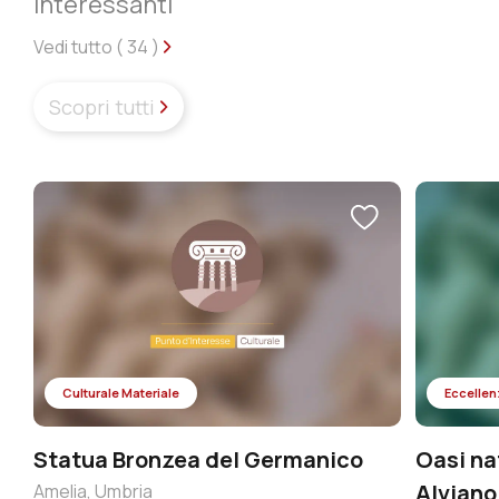
interessanti
Vedi tutto (
34
)
Scopri tutti
Culturale Materiale
Eccellen
Statua Bronzea del Germanico
Oasi na
Alviano
Amelia, Umbria