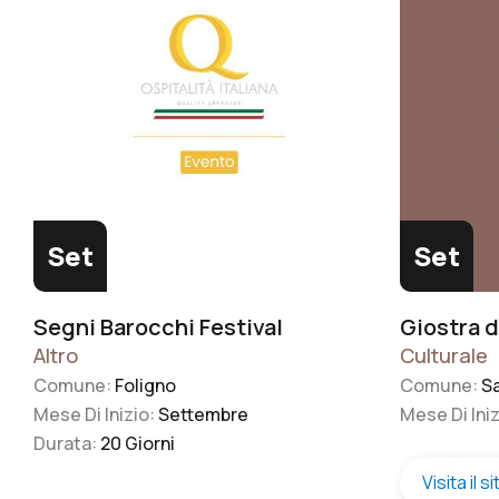
e della popolarità. La tradizione vuole che le
è oggi un S
sue ceneri furono riportate a Roma dalla
anche una 
moglie Agrippina accompagnata dai figli, tra i
scrigno di 
quali il futuro imperatore Caligola.
tramandare 
Set
Set
Segni Barocchi Festival
Giostra d
Altro
Culturale
Comune:
Foligno
Comune:
S
Mese Di Inizio:
Settembre
Mese Di Ini
Durata:
20 Giorni
Visita il s