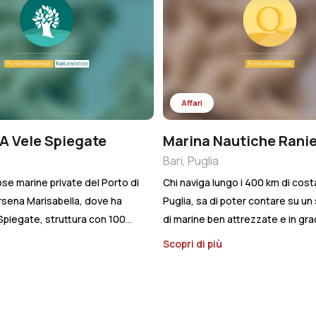
Affari
A Vele Spiegate
Marina Nautiche Ranie
Bari, Puglia
se marine private del Porto di
Chi naviga lungo i 400 km di cost
arsena Marisabella, dove ha
Puglia, sa di poter contare su un
Spiegate, struttura con 100
di marine ben attrezzate e in gra
er imbarcazioni dai 5 ai 20
soddisfare ogni tipo di esigenza
ù
Scopri di più
ghezza con pescaggio
diportistica. A Bari, all’interno de
metri e pontili fissi non
Navale Ranieri, si trova una Mari
, attrezzata di Clubhouse con
posti barca per l’ormeggio e il r
enza e sistemi di sicurezza
a secco di imbarcazioni sino a 40