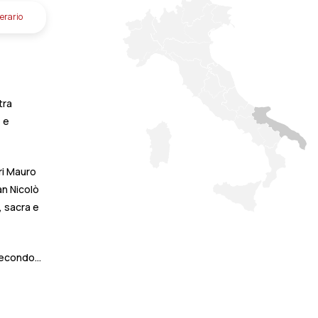
nerario
tra
 e
iri Mauro
an Nicolò
, sacra e
Secondo...