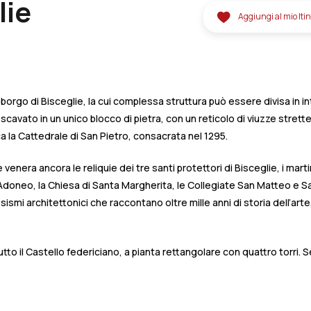
lie
Aggiungi al mio Iti
o borgo di Bisceglie, la cui complessa struttura può essere divisa in in
avato in un unico blocco di pietra, con un reticolo di viuzze strette
cca la Cattedrale di San Pietro, consacrata nel 1295.
venera ancora le reliquie dei tre santi protettori di Bisceglie, i mart
’Adoneo, la Chiesa di Santa Margherita, le Collegiate San Matteo e S
smi architettonici che raccontano oltre mille anni di storia dell’arte
tto il Castello federiciano, a pianta rettangolare con quattro torri. 