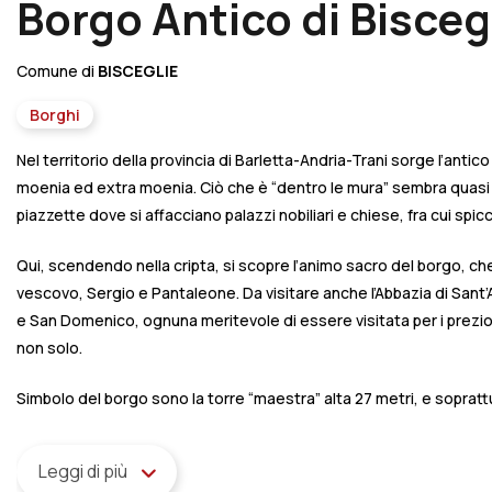
Borgo Antico di Bisceg
Comune di
BISCEGLIE
Borghi
Nel territorio della provincia di Barletta-Andria-Trani sorge l’antic
moenia ed extra moenia. Ciò che è “dentro le mura” sembra quasi sc
piazzette dove si affacciano palazzi nobiliari e chiese, fra cui spi
Qui, scendendo nella cripta, si scopre l’animo sacro del borgo, che 
vescovo, Sergio e Pantaleone. Da visitare anche l’Abbazia di Sant
e San Domenico, ognuna meritevole di essere visitata per i preziosi
non solo.
Simbolo del borgo sono la torre “maestra” alta 27 metri, e soprattu
Leggi di più