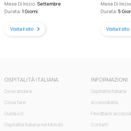
Mese Di Inizio:
Settembre
Mese Di Inizi
permesso a questa realtà “di provincia” di
Durata:
1 Giorni
Durata:
5 Gior
mettersi in luce e farsi conoscere per gli
alti standard museali, tanto da aver
conquistato, nel 2013, il Primo Premio
Visita il sito
Visita il sito
come Miglior Fondazione d’Arte
Contemporanea d’Italia.
OSPITALITÀ ITALIANA
INFORMAZIONI
Dove andare
Ospitalità Italiana
Cosa fare
Accessibilità
Guida 4.0
Feedback accessibi
Ospitalità Italiana nel Mondo
Contatti