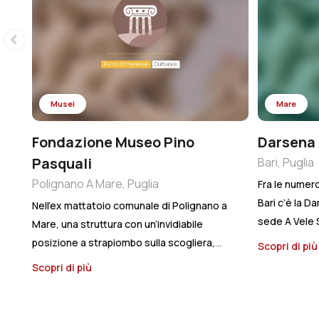
Musei
Mare
Fondazione Museo Pino
Darsena 
Pasquali
Bari, Puglia
Polignano A Mare, Puglia
Fra le numero
Bari c’è la D
Nell’ex mattatoio comunale di Polignano a
sede A Vele 
Mare, una struttura con un’invidiabile
posti barca p
posizione a strapiombo sulla scogliera,
Scopri di pi
metri di lun
l’artista barese Pino Pascali sognava di
Scopri di più
massimo di 4 
farci la sua casa ideale. In effetti, anche se
galleggianti
postumo, oggi è come se quel sogno
area accogli
avesse preso concretezza, perché dal