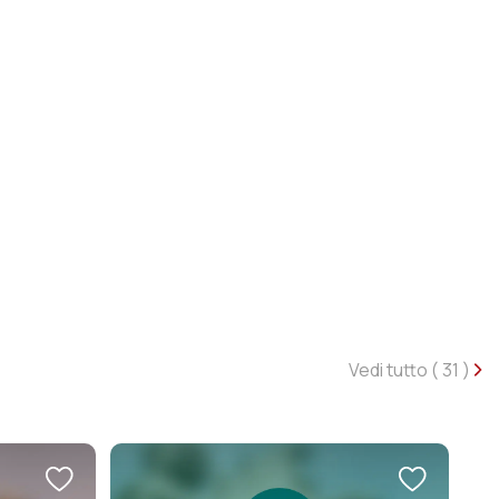
Vedi tutto (
31
)