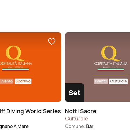
ia notturna e la
lunghezza e 3,50 metri di pescag
anza h24. Non solo. Fra i
chi fosse solo in transito, può c
i ci sono anche la
anche su ormeggi per l’assistenz
 tecnica delle imbarcazioni, i
sosta tecnica. Ampio spazio è ri
per ogni livello, da quelli per
anche al ricovero di tender e mot
ino a quelli propedeutici per le
bordo, per un totale di 20.000 mq
che. E ancora, se l’idea è
scoperte e 4.000 di capannoni.
eggiare una barca, c’è anche la
 affittarne una adatta alle
nze e con tanto di skipper on
Set
iff Diving World Series
Notti Sacre
Culturale
ignano A Mare
Comune:
Bari