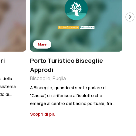
Mare
ri
Porto Turistico Bisceglie
Il 
Approdi
Otra
Bisceglie, Puglia
a della
La Ba
 sistema
bell
A Bisceglie, quando si sente parlare di
do di
rico
“Cassa”, ci si riferisce all’isolotto che
In qu
emerge al centro del bacino portuale, fra il
Scop
l Cantiere
defi
molo nuovo e quello borbonico.
Scopri di più
na con 55
sempr
Evidenziato da alcune bitte, è uno degli
imessaggio
gener
elementi caratterizzanti di questo
 metri di
perf
porticciolo con l’anima antica ma le