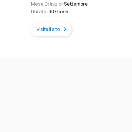
Mese Di Inizio:
Settembre
mosa
Durata:
30 Giorni
vita
il c
Punt
Visita il sito
penis