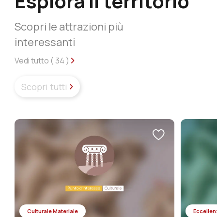
Esplora il territorio
Scopri le attrazioni più
interessanti
Vedi tutto (
34
)
Scopri tutti
Culturale Materiale
Eccellen